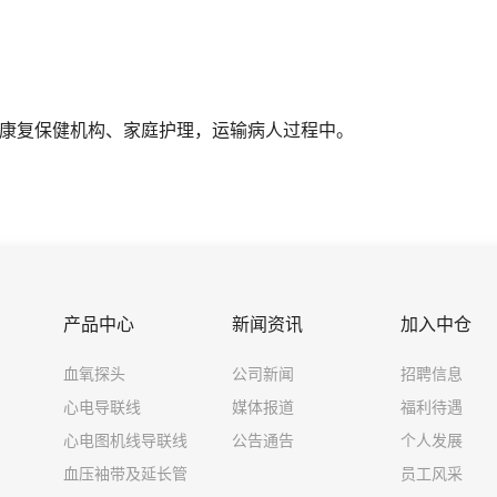
及康复保健机构、家庭护理，运输病人过程中。
产品中心
新闻资讯
加入中仓
血氧探头
公司新闻
招聘信息
心电导联线
媒体报道
福利待遇
心电图机线导联线
公告通告
个人发展
血压袖带及延长管
员工风采