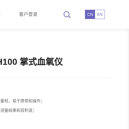
仓
客户登录
CN
EN
H100 掌式血氧仪
重量轻，易于携带和操作；
参数测量结果和容积波；
；