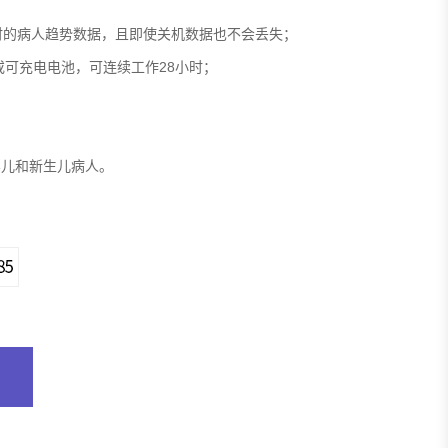
小时的病人趋势数据，且即使关机数据也不会丢失；
池或可充电电池，可连续工作28小时；
婴儿和新生儿病人。