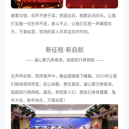
觥筹交错，欢声不绝于耳；把酒言欢，相聚此间共乐。让我
们互勉一句生命不息，奋斗不止；让我们互祝一声阖家欢
乐，万事如意，现场的家人共享这欢庆时刻。
新征程·新启航
—— 凝心聚力再奋进，砥砺前行再扬帆 ——
在声声欢笑、阵阵掌声中，晚会圆满落下帷幕。2023年让我
们继续保持热爱，初心如磐，勇往直前，凝心聚力再奋进，
砥砺前行再扬帆。最后，恭祝家人们、朋友们身体健康、兔
年大吉，新年快乐，万事如意！